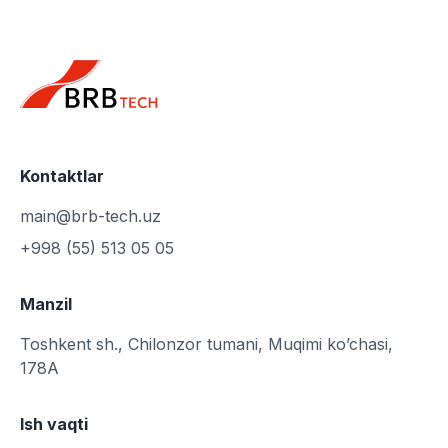
Kontaktlar
main@brb-tech.uz
+998 (55) 513 05 05
Manzil
Toshkent sh., Chilonzor tumani, Muqimi ko’chasi,
178A
Ish vaqti